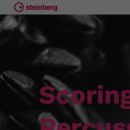
Scorin
Percus