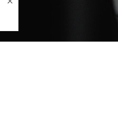
Music Production
Aud
Email address
By subscribing to our newsletter