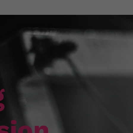
g
sion