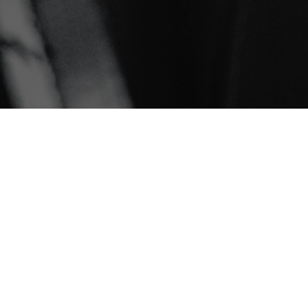
io Post and Game Sound Production
Scoring
SUBSCRIBE
 you accept our
privacy policy
.