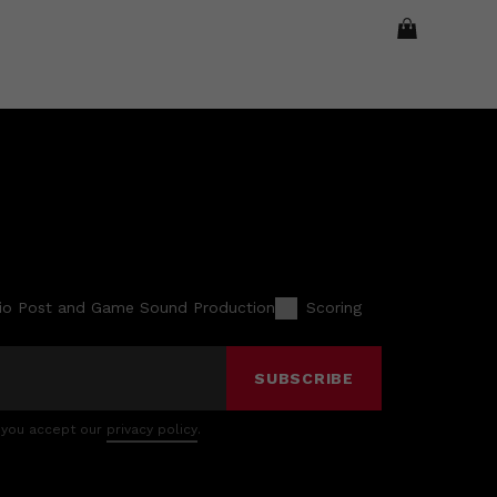
io Post and Game Sound Production
Scoring
SUBSCRIBE
 you accept our
privacy policy
.