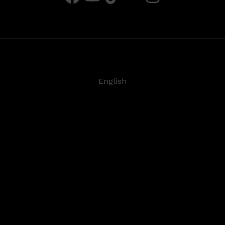
English
Deutsch
Español
Français
日本語
©
2026
Steinberg Media Technologies GmbH. All rights
reserved.