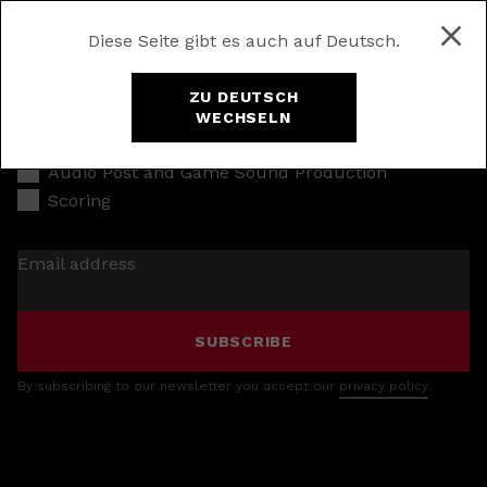
Diese Seite gibt es auch auf Deutsch.
ZU DEUTSCH
WECHSELN
Music Production
Audio Post and Game Sound Production
Scoring
Email address
SUBSCRIBE
By subscribing to our newsletter you accept our
privacy policy
.