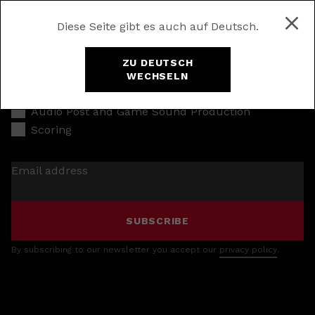
Diese Seite gibt es auch auf Deutsch.
ZU DEUTSCH
WECHSELN
Music Production
Audio Post and Game Sound Production
Scoring
Email address
SUBSCRIBE
By subscribing to our newsletter you accept our
privacy policy
.