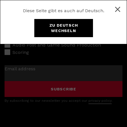
Diese Seite gibt es auch auf Deutsch.
ZU DEUTSCH
WECHSELN
Music Production
Audio Post and Game Sound Production
Scoring
Email address
SUBSCRIBE
By subscribing to our newsletter you accept our
privacy policy
.