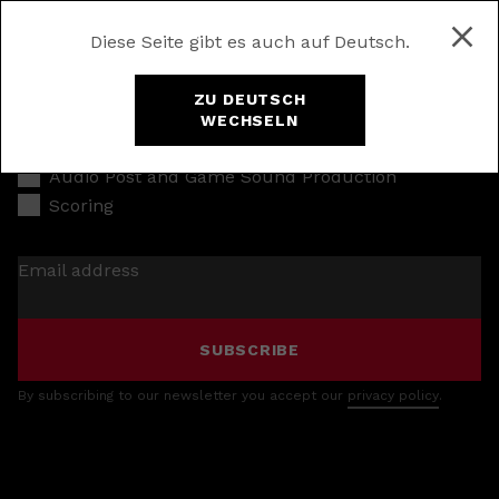
Diese Seite gibt es auch auf Deutsch.
ZU DEUTSCH
WECHSELN
Music Production
Audio Post and Game Sound Production
Scoring
Email address
SUBSCRIBE
By subscribing to our newsletter you accept our
privacy policy
.