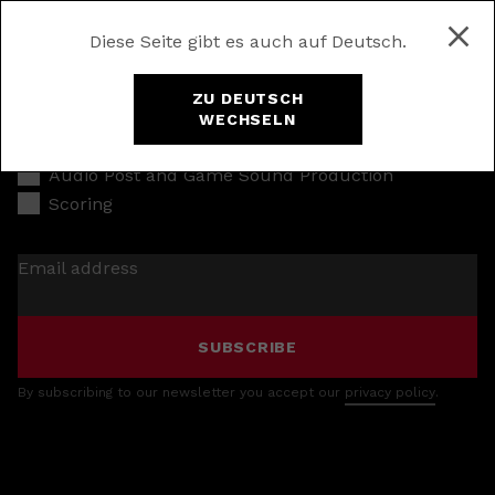
Diese Seite gibt es auch auf Deutsch.
ZU DEUTSCH
WECHSELN
Music Production
Audio Post and Game Sound Production
Scoring
Email address
SUBSCRIBE
By subscribing to our newsletter you accept our
privacy policy
.