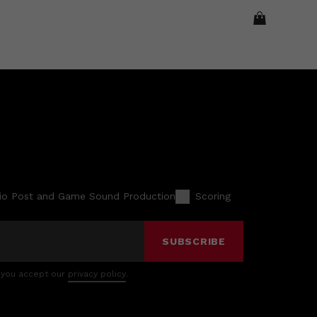
io Post and Game Sound Production
Scoring
SUBSCRIBE
 you accept our
privacy policy
.