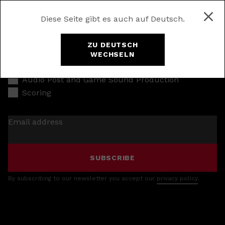
Diese Seite gibt es auch auf Deutsch.
ZU DEUTSCH
WECHSELN
Music Production
Audio Post and Game Sound Production
Scoring
Email address
SUBSCRIBE
By subscribing to our newsletter you accept our
privacy policy
.