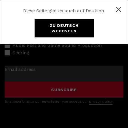
Diese Seite gibt es auch auf Deutsch.
ZU DEUTSCH
WECHSELN
Music Production
Audio Post and Game Sound Production
Scoring
Email address
SUBSCRIBE
By subscribing to our newsletter you accept our
privacy policy
.