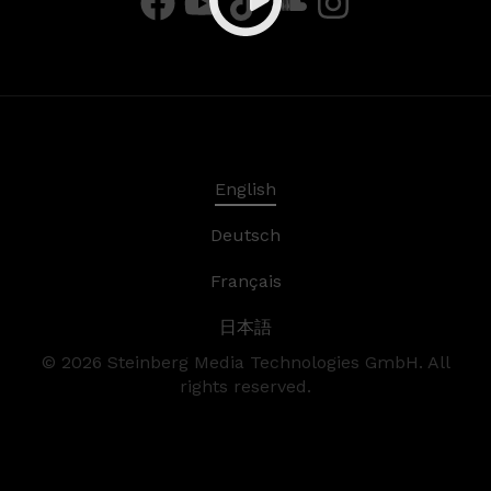
English
Deutsch
Français
日本語
©
2026
Steinberg Media Technologies GmbH. All
rights reserved.