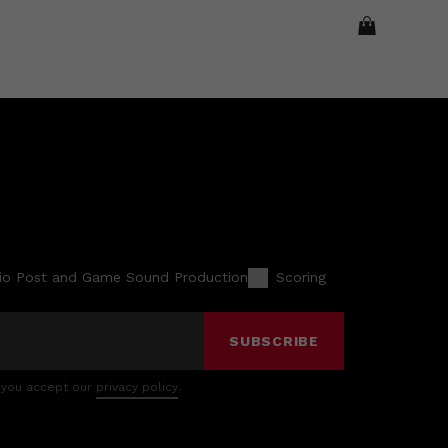
io Post and Game Sound Production
Scoring
SUBSCRIBE
 you accept our
privacy policy
.