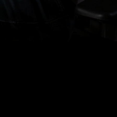
io Post and Game Sound Production
Scoring
SUBSCRIBE
 you accept our
privacy policy
.