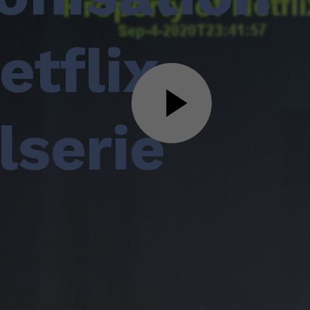
etflix-
lserie