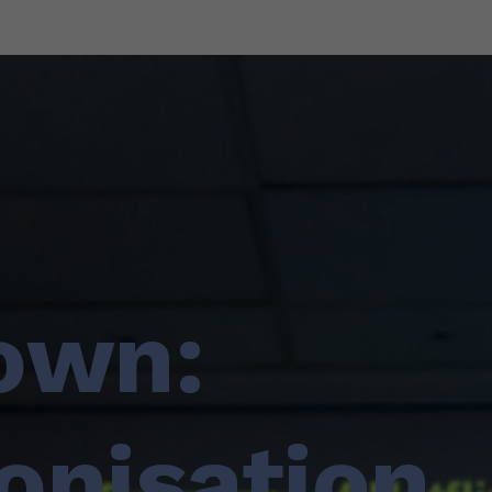
own:
onisation