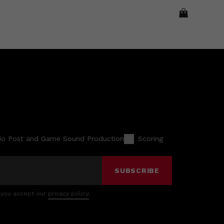
io Post and Game Sound Production
Scoring
SUBSCRIBE
 you accept our
privacy policy
.