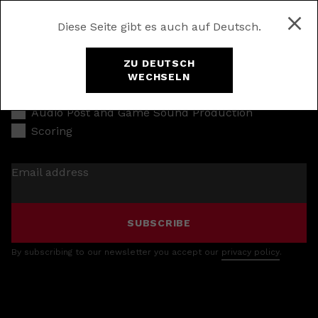
Diese Seite gibt es auch auf Deutsch.
ZU DEUTSCH
WECHSELN
Music Production
Audio Post and Game Sound Production
Scoring
Email address
SUBSCRIBE
By subscribing to our newsletter you accept our
privacy policy
.