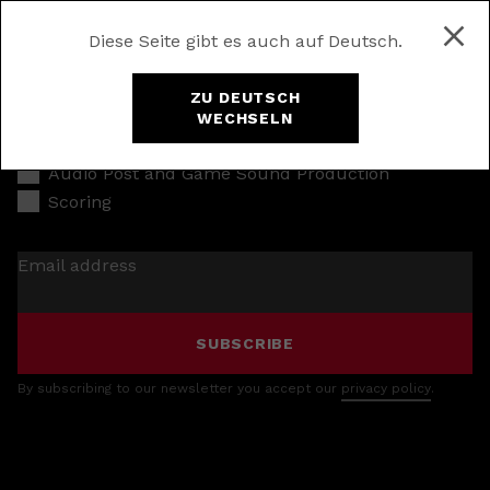
Diese Seite gibt es auch auf Deutsch.
ZU DEUTSCH
WECHSELN
Music Production
Audio Post and Game Sound Production
Scoring
Email address
SUBSCRIBE
By subscribing to our newsletter you accept our
privacy policy
.