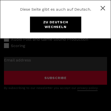
Diese Seite gibt es auch auf Deutsch.
ZU DEUTSCH
WECHSELN
Music Production
Audio Post and Game Sound Production
Scoring
Email address
SUBSCRIBE
By subscribing to our newsletter you accept our
privacy policy
.