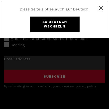
Diese Seite gibt es auch auf Deutsch.
ZU DEUTSCH
WECHSELN
Music Production
Audio Post and Game Sound Production
Scoring
Email address
SUBSCRIBE
By subscribing to our newsletter you accept our
privacy policy
.