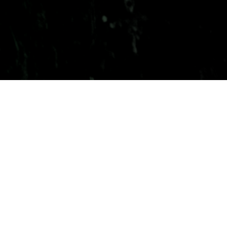
io Post and Game Sound Production
Scoring
SUBSCRIBE
 you accept our
privacy policy
.