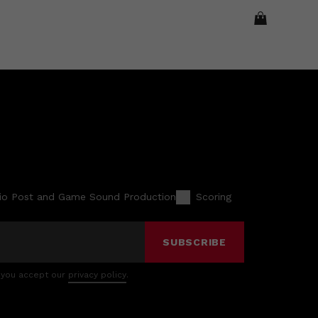
io Post and Game Sound Production
Scoring
SUBSCRIBE
 you accept our
privacy policy
.