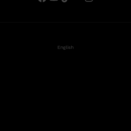
English
Deutsch
Español
Français
日本語
©
2026
Steinberg Media Technologies GmbH. All
rights reserved.