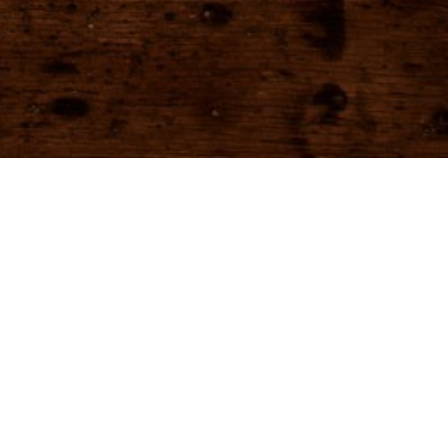
io Post and Game Sound Production
Scoring
SUBSCRIBE
 you accept our
privacy policy
.