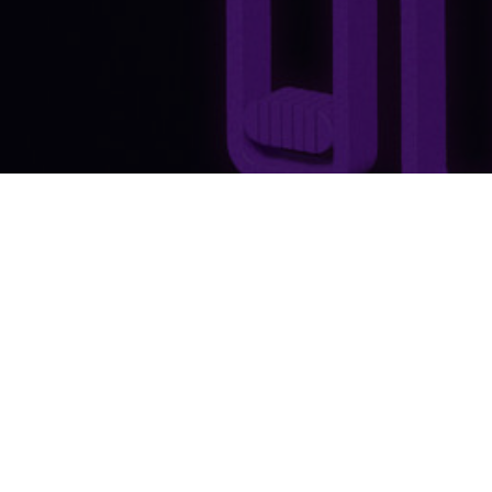
io Post and Game Sound Production
Scoring
SUBSCRIBE
 you accept our
privacy policy
.