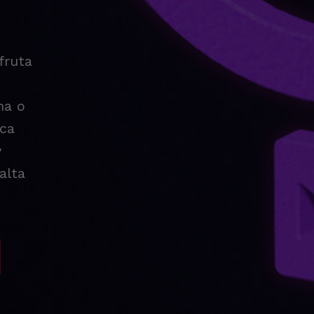
fruta
ha o
ica
y
alta