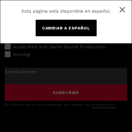
Esta página está disponible en español.
CAMBIAR A ESPAÑOL
Music Production
Audio Post and Game Sound Production
Scoring
Email address
SUBSCRIBE
By subscribing to our newsletter you accept our
privacy policy
.