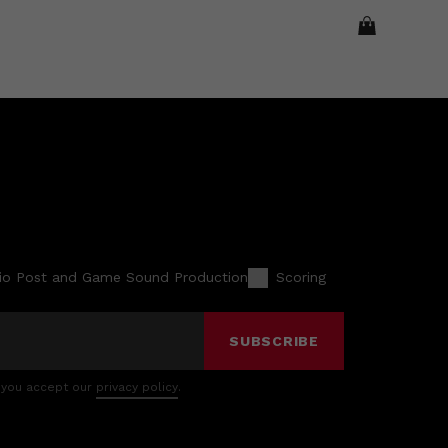
io Post and Game Sound Production
Scoring
SUBSCRIBE
 you accept our
privacy policy
.