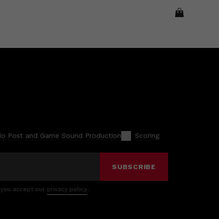
io Post and Game Sound Production
Scoring
SUBSCRIBE
 you accept our
privacy policy
.