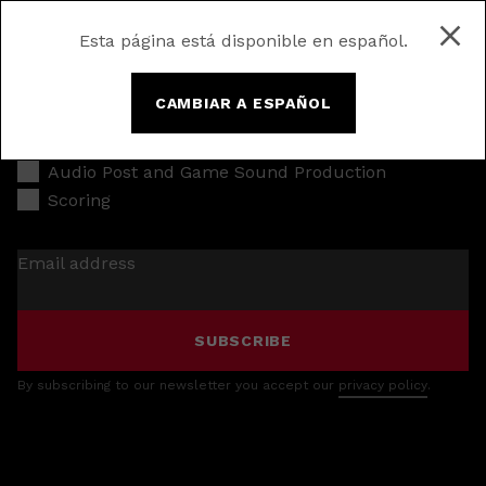
Esta página está disponible en español.
CAMBIAR A ESPAÑOL
Music Production
Audio Post and Game Sound Production
Scoring
Email address
SUBSCRIBE
By subscribing to our newsletter you accept our
privacy policy
.