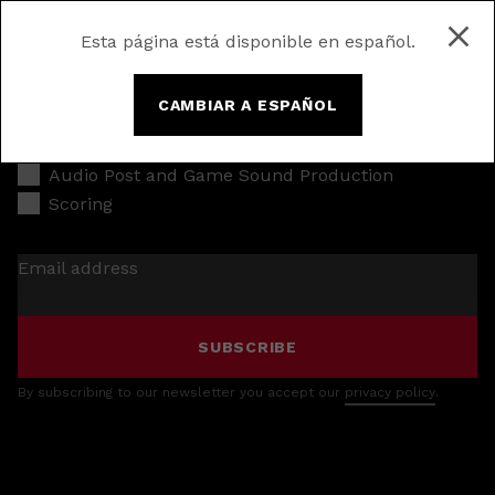
Esta página está disponible en español.
CAMBIAR A ESPAÑOL
Music Production
Audio Post and Game Sound Production
Scoring
Email address
SUBSCRIBE
By subscribing to our newsletter you accept our
privacy policy
.