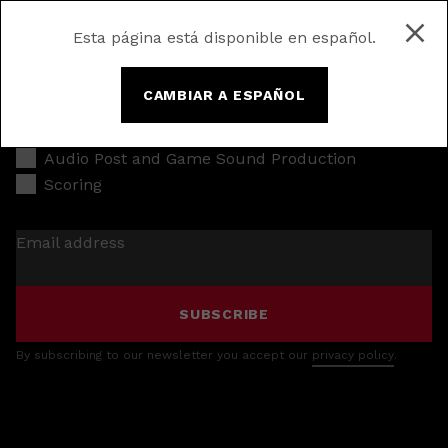
Esta página está disponible en español.
CAMBIAR A ESPAÑOL
Music Production
Audio Post and Game Sound Production
Scoring
Email address
SUBSCRIBE
By subscribing to our newsletter you accept our
privacy policy
.