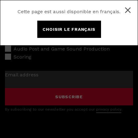
Cette page est aussi disponible en français.
CHOISIR LE FRANÇAIS
Music Production
Audio Post and Game Sound Production
Scoring
Email address
SUBSCRIBE
By subscribing to our newsletter you accept our
privacy policy
.