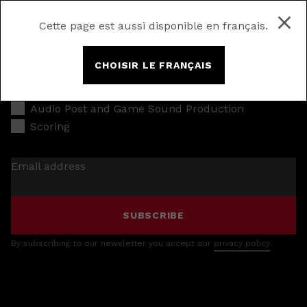
Cette page est aussi disponible en français.
CHOISIR LE FRANÇAIS
Music Production
Audio Post and Game Sound Production
Scoring
Email address
SUBSCRIBE
By subscribing to our newsletter you accept our
privacy policy
.