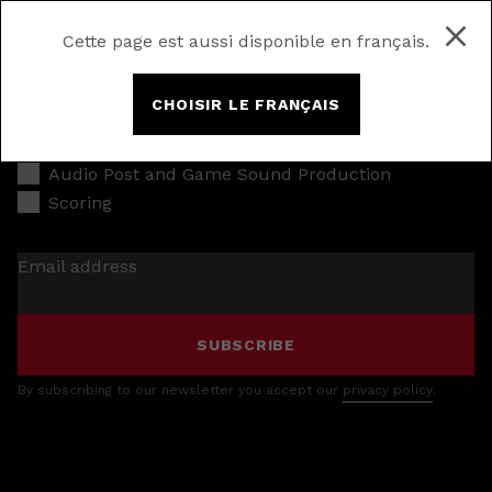
Cette page est aussi disponible en français.
CHOISIR LE FRANÇAIS
Music Production
Audio Post and Game Sound Production
Scoring
Email address
SUBSCRIBE
By subscribing to our newsletter you accept our
privacy policy
.