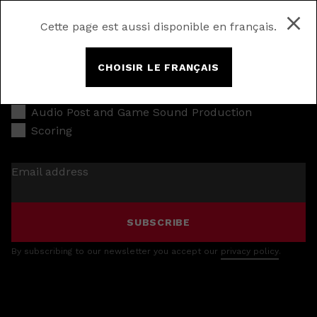
Cette page est aussi disponible en français.
CHOISIR LE FRANÇAIS
Music Production
Audio Post and Game Sound Production
Scoring
Email address
SUBSCRIBE
By subscribing to our newsletter you accept our
privacy policy
.