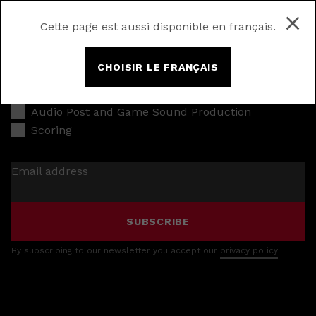
Cette page est aussi disponible en français.
CHOISIR LE FRANÇAIS
Music Production
Audio Post and Game Sound Production
Scoring
Email address
SUBSCRIBE
By subscribing to our newsletter you accept our
privacy policy
.