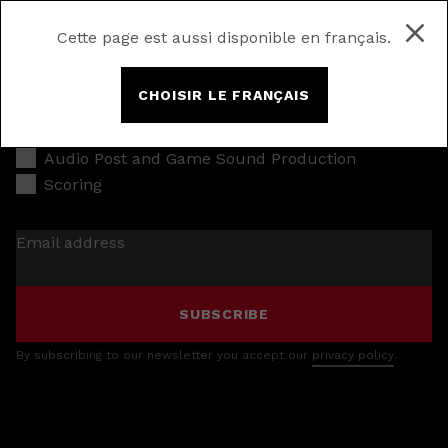
Cette page est aussi disponible en français.
CHOISIR LE FRANÇAIS
Music Production
Audio Post and Game Sound Production
Scoring
Email address
SUBSCRIBE
By subscribing to our newsletter you accept our
privacy policy
.