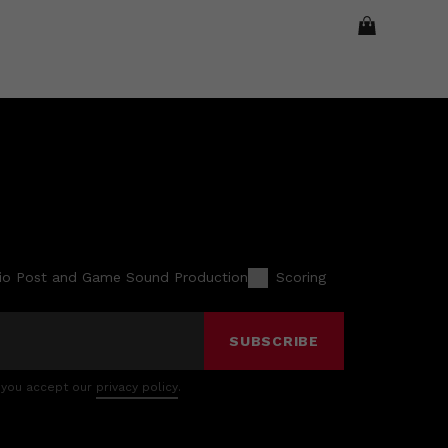
io Post and Game Sound Production
Scoring
SUBSCRIBE
 you accept our
privacy policy
.