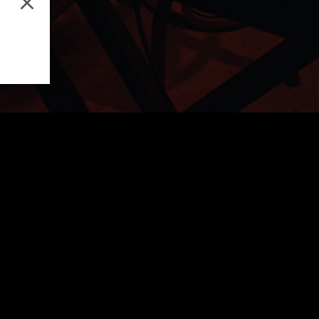
Music Production
Aud
Email address
By subscribing to our newsletter