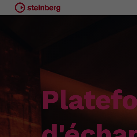
Platef
d'écha