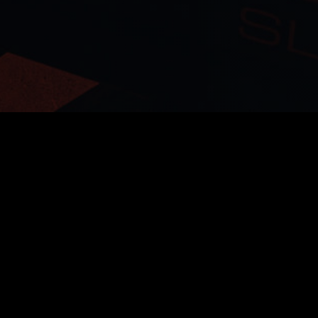
io Post and Game Sound Production
Scoring
SUBSCRIBE
 you accept our
privacy policy
.