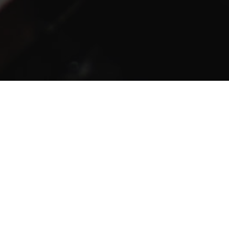
io Post and Game Sound Production
Scoring
SUBSCRIBE
 you accept our
privacy policy
.