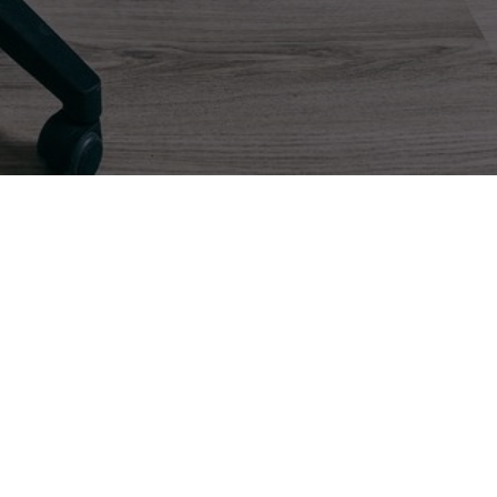
io Post and Game Sound Production
Scoring
SUBSCRIBE
 you accept our
privacy policy
.