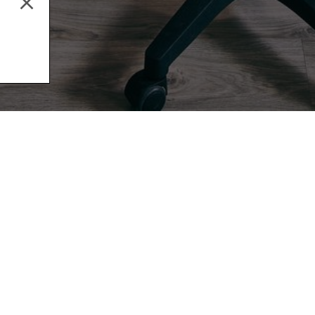
Music Production
Aud
Email address
By subscribing to our newsletter