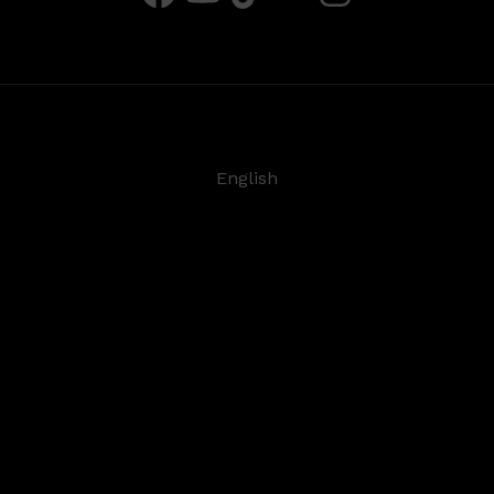
English
Deutsch
Español
Français
日本語
©
2026
Steinberg Media Technologies GmbH. All
rights reserved.